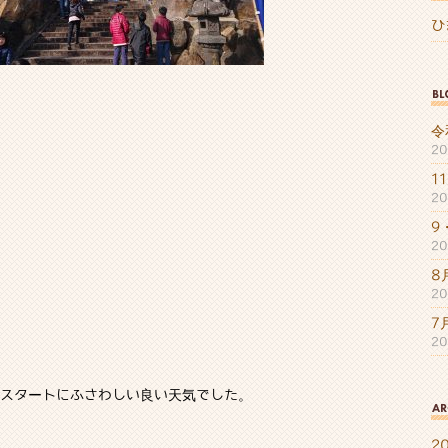
ひ
令
2
1
2
9
2
8
2
7
2
スタートにふさわしい良い天気でした。
2