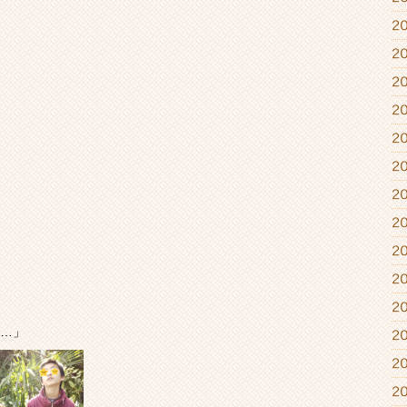
2
2
2
2
2
2
2
2
2
2
2
…」
2
2
2