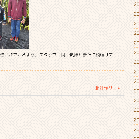
2
2
2
2
2
2
伝いができるよう、スタッフ一同、気持ち新たに頑張りま
2
2
2
豚汁作り... »
2
2
2
2
2