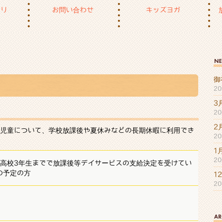
もり
お問い合わせ
キッズヨガ
御
2
3
2
2
児童について、学校放課後や夏休みなどの長期休暇に利用でき
2
1
2
ら高校3年生までで放課後等デイサービスの支給決定を受けてい
の予定の方
1
2