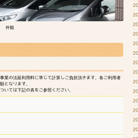
2
2
2
外観
2
2
2
2
2
事業の法延利用料に準じて計算しご負担頂きます。各ご利用者
2
額となります。
ついては下記の表をご参照ください。
2
2
2
2
2