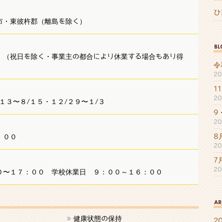
ひ
市・東彼杵郡（離島を除く）
 （祝日を除く・事業主の都合により休業する場合もあり得
令
2
1
2
１３〜８/１５・１２/２９〜１/３
9
2
8
８：００
2
7
2
０〜１７：００ 学校休業日 ９：００～１６：００
健康状態の保持
2