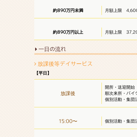
約890万円未満
月額上限 4,60
約890万円以上
月額上限 37,2
一日の流れ
放課後等デイサービス
【平日】
開所・送迎開始
放課後
順次来所・バイ
個別活動・集団
15:00〜
個別活動・集団