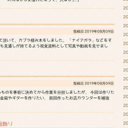
2
2
2
投稿日
2019年08月09日
2
て頂いて、カプラ積み木をしました。 「ナイアガラ」などをす
2
も見通しが持てるよう視覚資料として写真や動画を見せまし
2
2
2
2
投稿日
2019年08月09日
2
るものを事前に決めてから作業を分担しましたが、 今回は作りた
2
金箱やギターを作りたい、 前回作ったお店カウンターを補強
2
2
面飾り
2