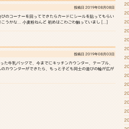
2
投稿日
2019年08月08日
2
遊びのコーナーを回ってできたらカードにシールを貼ってもらい
2
うかな… 小麦粉ねんど 初めはこわごわ触っていまし […]
2
2
2
投稿日
2019年08月03日
2
った牛乳パックで、今までにキッチンカウンター、テーブル、
2
んのカウンターができたら、もっと子ども同士の遊びの輪が広が
2
2
2
2
2
2