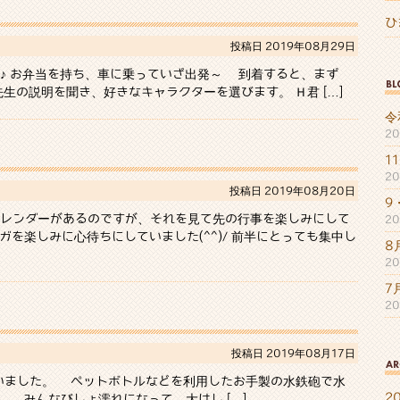
ひ
投稿日
2019年08月29日
♪ お弁当を持ち、車に乗っていざ出発～ 到着すると、まず
生の説明を聞き、好きなキャラクターを選びます。 Ｈ君 […]
令
2
1
2
投稿日
2019年08月20日
9
レンダーがあるのですが、それを見て先の行事を楽しみにして
2
を楽しみに心待ちにしていました(^^)/ 前半にとっても集中し
8
2
7
2
投稿日
2019年08月17日
いました。 ペットボトルなどを利用したお手製の水鉄砲で水
2
んなびしょ濡れになって、大はし […]