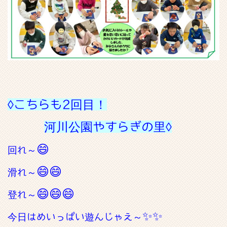
◊こちらも2回目！
河川公園
やすらぎの里◊
😄
回れ～
😄😄
滑れ～
😄😄😄
登れ～
✨✨
今日はめいっぱい遊んじゃえ～