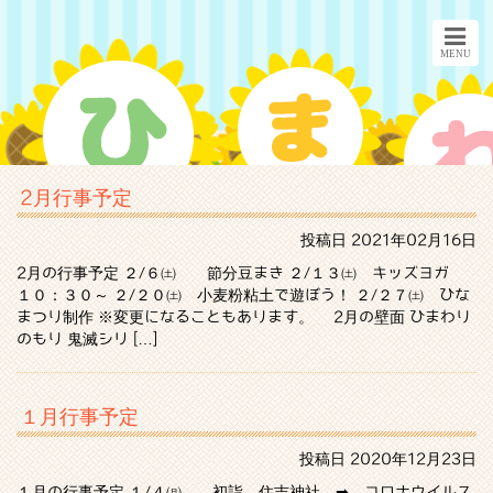
2月行事予定
投稿日
2021年02月16日
2月の行事予定 ２/６㈯ 節分豆まき ２/１３㈯ キッズヨガ
１０：３０～ ２/２０㈯ 小麦粉粘土で遊ぼう！ ２/２７㈯ ひな
まつり制作 ※変更になることもあります。 2月の壁面 ひまわり
のもり 鬼滅シリ […]
１月行事予定
投稿日
2020年12月23日
１月の行事予定 １/４㈪ 初詣 住吉神社 ➡ コロナウイルス