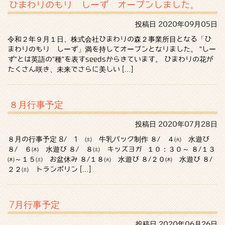
ひまわりのもり しーず オープンしました。
投稿日
2020年09月05日
令和２年９月１日、株式会社ひまわりの森２事業所目となる「ひ
まわりのもり しーず」満を持してオープンとなりました。 ”しー
ず”とは英語の”種”を表すseedsからきています。 ひまわりの花が
たくさん咲き、未来でさらに美しい […]
８月行事予定
投稿日
2020年07月28日
８月の行事予定 8/ 1 ㈯ 牛乳パック制作 ８/ ４㈫ 水遊び
８/ ６㈭ 水遊び ８/ ８㈯ キッズヨガ １０：３０～ ８/１３
㈭～１５㈯ お盆休み ８/１８㈫ 水遊び ８/２０㈭ 水遊び ８/
２２㈯ トランポリン […]
7月行事予定
投稿日
2020年06月26日