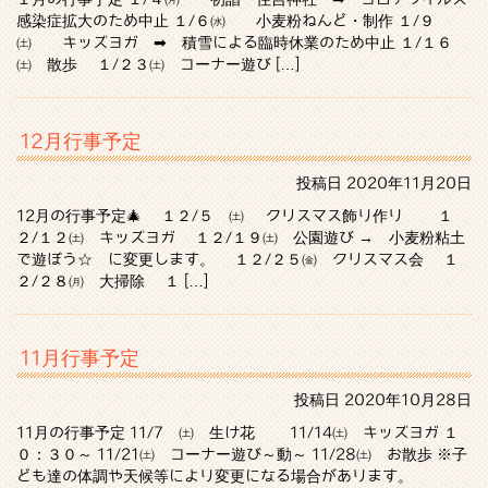
感染症拡大のため中止 １/６㈬ 小麦粉ねんど・制作 １/９
㈯ キッズヨガ ➡ 積雪による臨時休業のため中止 １/１６
㈯ 散歩 １/２３㈯ コーナー遊び […]
12月行事予定
投稿日
2020年11月20日
12月の行事予定🎄 １２/５ ㈯ クリスマス飾り作り １
２/１２㈯ キッズヨガ １２/１９㈯ 公園遊び → 小麦粉粘土
で遊ぼう☆ に変更します。 １２/２５㈮ クリスマス会 １
２/２８㈪ 大掃除 １ […]
11月行事予定
投稿日
2020年10月28日
11月の行事予定 11/7 ㈯ 生け花 11/14㈯ キッズヨガ １
０：３０～ 11/21㈯ コーナー遊び～動～ 11/28㈯ お散歩 ※子
ども達の体調や天候等により変更になる場合があります。